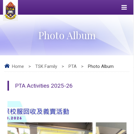
Photo Album
Home
>
TSK Family
>
PTA
>
Photo Album
PTA Activities 2025-26